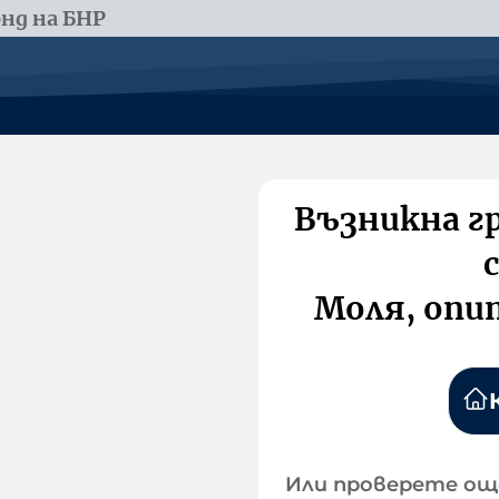
нд на БНР
Възникна г
Моля, опи
Или проверете ощ