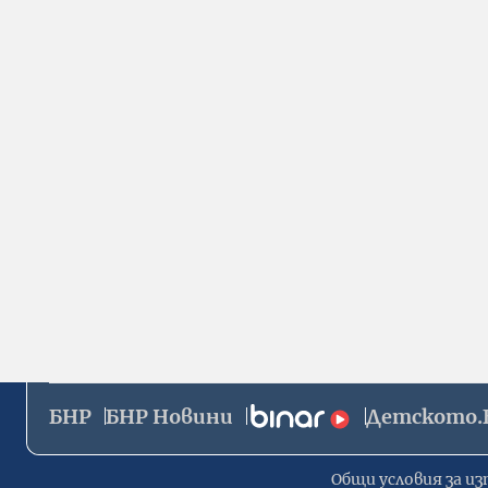
БНР
БНР Новини
Детското.
Общи условия за из