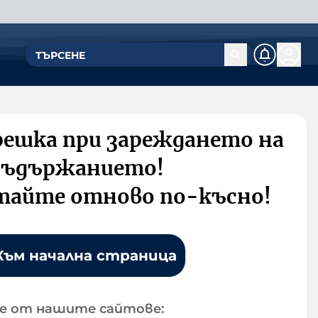
решка при зареждането на
съдържанието!
тайте отново по-късно!
Към начална страница
е от нашите сайтове: