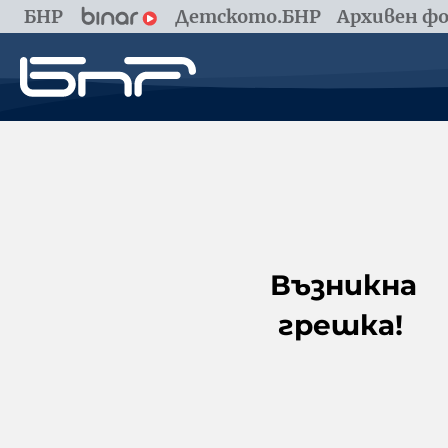
БНР
Детското.БНР
Архивен фо
Възникна
грешка!