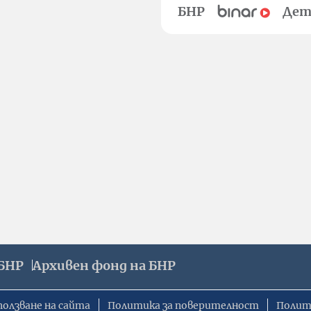
БНР
Дет
БНР
Архивен фонд на БНР
ползване на сайта
Политика за поверителност
Полит