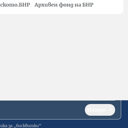
ското.БНР
Архивен фонд на БНР
Нагоре
ика за „бисквитки“