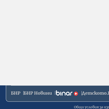
БНР
БНР Новини
Детското.
Общи условия за из