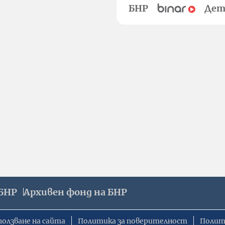
БНР
Дет
БНР
Архивен фонд на БНР
ползване на сайта
Политика за поверителност
Полит