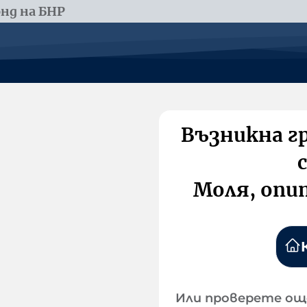
нд на БНР
Възникна г
Моля, опи
Или проверете ощ