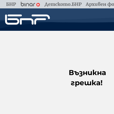
БНР
Детското.БНР
Архивен фо
Възникна
грешка!