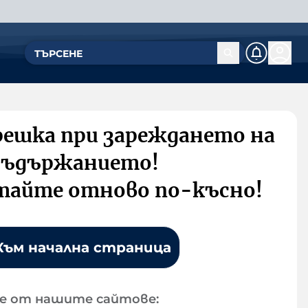
решка при зареждането на
съдържанието!
тайте отново по-късно!
Към начална страница
е от нашите сайтове: