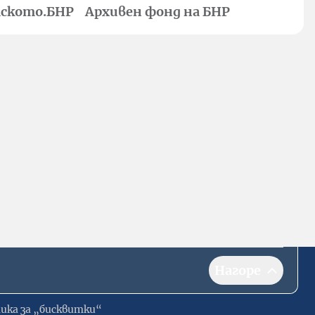
ското.БНР
Архивен фонд на БНР
Нагоре
ика за „бисквитки“