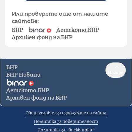
Или проверете още от нашите
сайтове:
БНР
Детското.БНР
Архивен фонд на БНР
БНР
Нагоре
БНР Новини
Детското.БНР
Архивен фонд на БНР
Общи условия за използване на сайта
Политика за поверителност
Политика за „бисквитки“