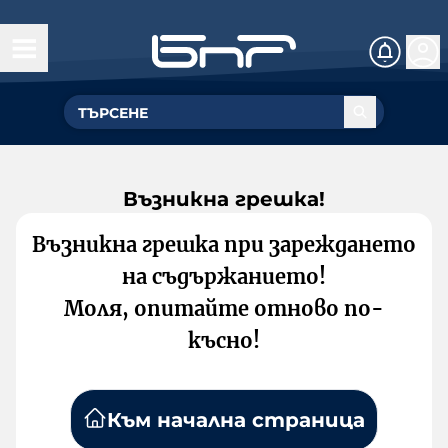
Възникна грешка!
Възникна грешка при зареждането
на съдържанието!
Моля, опитайте отново по-
късно!
Към начална страница