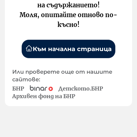
на съдържанието!
Моля, опитайте отново по-
късно!
Към начална страница
Или проверете още от нашите
сайтове:
БНР
Детското.БНР
Архивен фонд на БНР