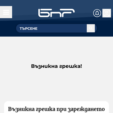
Възникна грешка!
Възникна грешка при зареждането