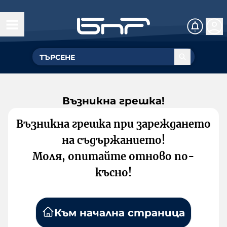
Възникна грешка!
Възникна грешка при зареждането
на съдържанието!
Моля, опитайте отново по-
късно!
Към начална страница