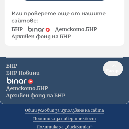
Или проверете още от нашите
сайтове:
БНР
Детското.БНР
Архивен фонд на БНР
БНР
Нагоре
БНР Новини
Детското.БНР
Архивен фонд на БНР
Общи условия за използване на сайта
Политика за поверителност
Политика за „бисквитки“