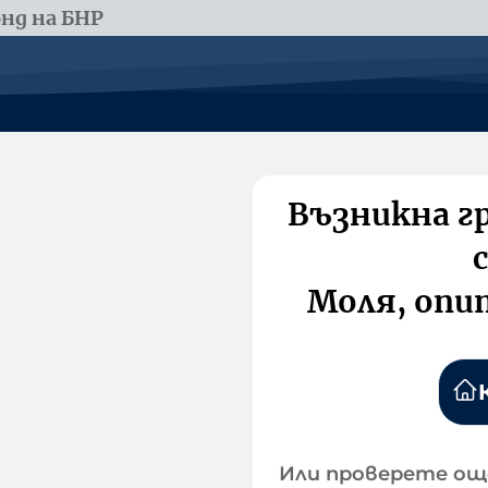
нд на БНР
Възникна г
Моля, опи
Или проверете ощ