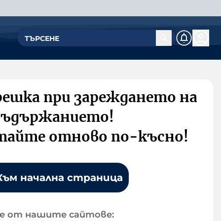
решка при зареждането на
съдържанието!
тайте отново по-късно!
Към начална страница
е от нашите сайтове: