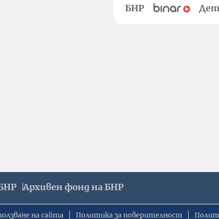
БНР
Дет
БНР
Архивен фонд на БНР
ползване на сайта
Политика за поверителност
Полит