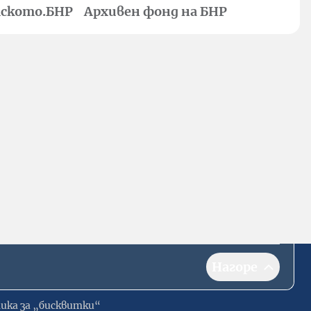
ското.БНР
Архивен фонд на БНР
Нагоре
ика за „бисквитки“