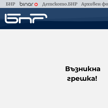
БНР
Детското.БНР
Архивен фо
Възникна
грешка!