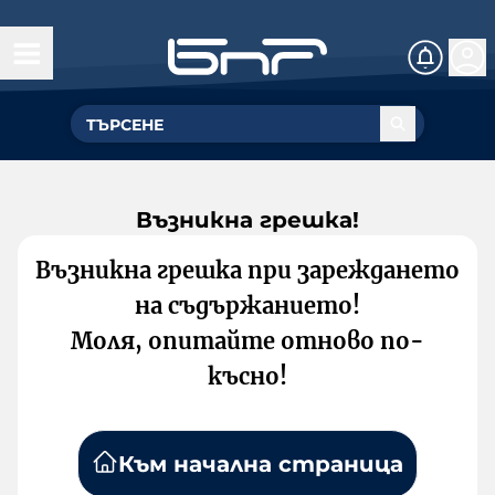
Възникна грешка!
Възникна грешка при зареждането
на съдържанието!
Моля, опитайте отново по-
късно!
Към начална страница