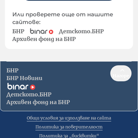
Или проверете още от нашите
сайтове:
БНР
Детското.БНР
Архивен фонд на БНР
БНР
Нагоре
БНР Новини
Детското.БНР
Архивен фонд на БНР
Общи условия за използване на сайта
Политика за поверителност
Политика за „бисквитки“