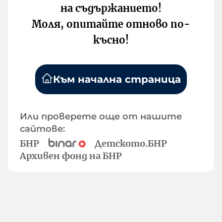
на съдържанието!
Моля, опитайте отново по-
късно!
Към начална страница
Или проверете още от нашите
сайтове:
БНР
Детското.БНР
Архивен фонд на БНР