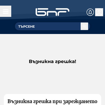
Възникна грешка!
Възникна грешка при зареждането