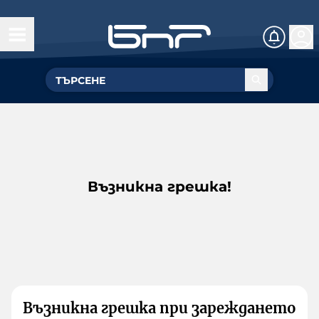
Възникна грешка!
Възникна грешка при зареждането