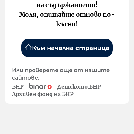
на съдържанието!
Моля, опитайте отново по-
късно!
Към начална страница
Или проверете още от нашите
сайтове:
БНР
Детското.БНР
Архивен фонд на БНР