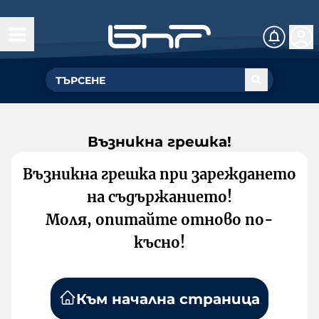
Възникна грешка!
Възникна грешка при зареждането
на съдържанието!
Моля, опитайте отново по-
късно!
Към начална страница