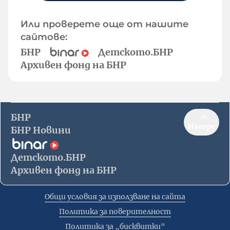
Или проверете още от нашите
сайтове:
БНР
Детското.БНР
Архивен фонд на БНР
БНР
Нагоре
БНР Новини
Детското.БНР
Архивен фонд на БНР
Общи условия за използване на сайта
Политика за поверителност
Политика за „бисквитки“