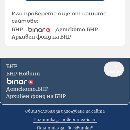
Или проверете още от нашите
сайтове:
БНР
Детското.БНР
Архивен фонд на БНР
БНР
Нагоре
БНР Новини
Детското.БНР
Архивен фонд на БНР
Общи условия за използване на сайта
Политика за поверителност
Политика за „бисквитки“