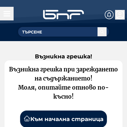
Възникна грешка!
Възникна грешка при зареждането
на съдържанието!
Моля, опитайте отново по-
късно!
Към начална страница