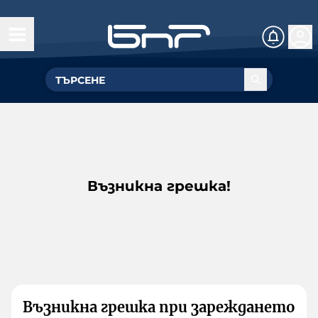
Възникна грешка!
Възникна грешка при зареждането