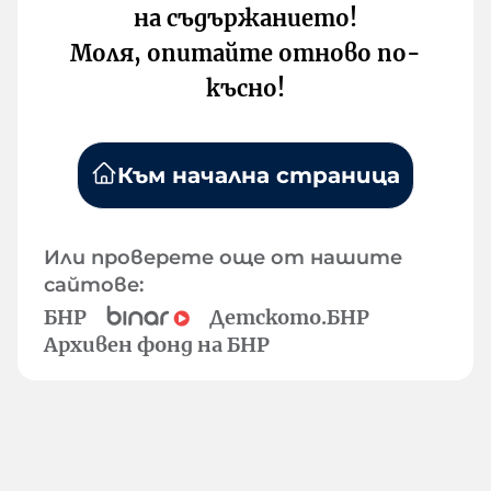
на съдържанието!
Моля, опитайте отново по-
късно!
Към начална страница
Или проверете още от нашите
сайтове:
БНР
Детското.БНР
Архивен фонд на БНР