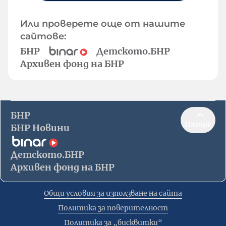
Или проверете още от нашите
сайтове:
БНР
Детското.БНР
Архивен фонд на БНР
БНР
Нагоре
БНР Новини
Детското.БНР
Архивен фонд на БНР
Общи условия за използване на сайта
Политика за поверителност
Политика за „бисквитки“