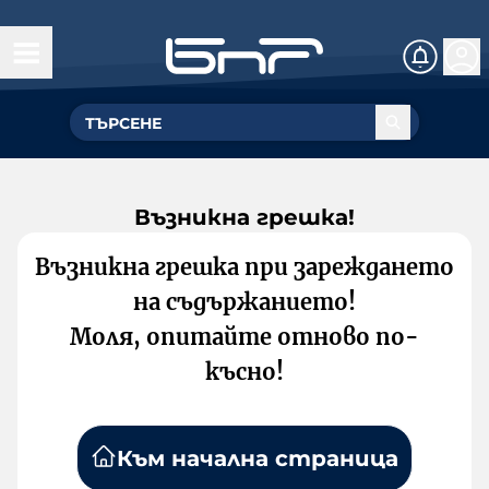
Възникна грешка!
Възникна грешка при зареждането
на съдържанието!
Моля, опитайте отново по-
късно!
Към начална страница