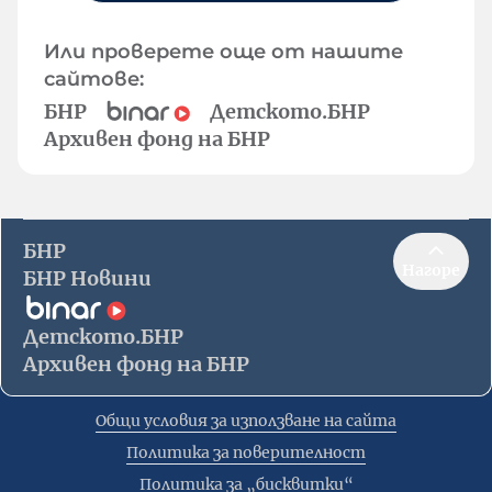
Или проверете още от нашите
сайтове:
БНР
Детското.БНР
Архивен фонд на БНР
БНР
Нагоре
БНР Новини
Детското.БНР
Архивен фонд на БНР
Общи условия за използване на сайта
Политика за поверителност
Политика за „бисквитки“