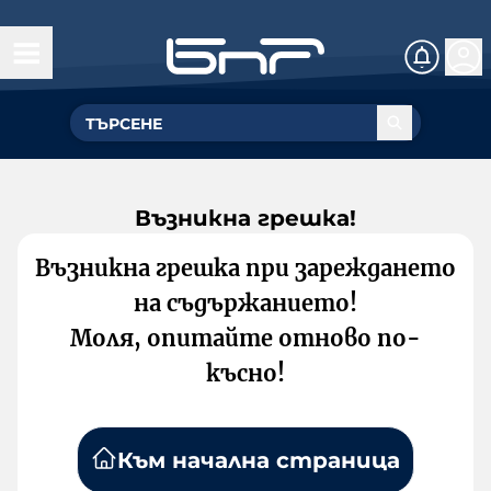
Възникна грешка!
Възникна грешка при зареждането
на съдържанието!
Моля, опитайте отново по-
късно!
Към начална страница