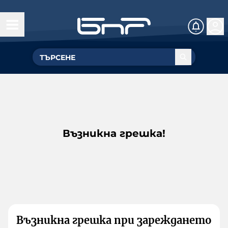
Възникна грешка!
Възникна грешка при зареждането