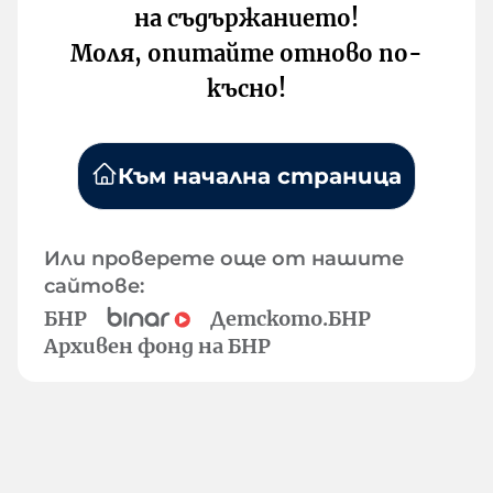
на съдържанието!
Моля, опитайте отново по-
късно!
Към начална страница
Или проверете още от нашите
сайтове:
БНР
Детското.БНР
Архивен фонд на БНР