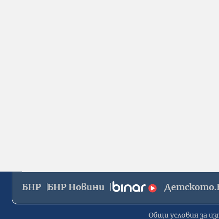
БНР
БНР Новини
Детското.
Общи условия за из