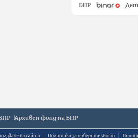
БНР
Дет
БНР
Архивен фонд на БНР
ползване на сайта
Политика за поверителност
Полит