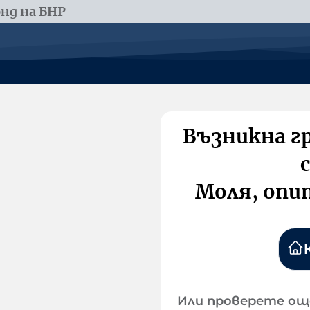
нд на БНР
Възникна г
Моля, опи
Или проверете ощ