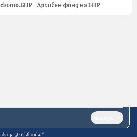
ското.БНР
Архивен фонд на БНР
Нагоре
ика за „бисквитки“