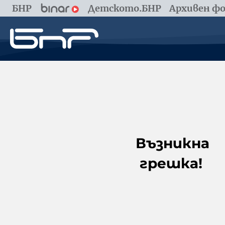
БНР
Детското.БНР
Архивен фо
Възникна
грешка!