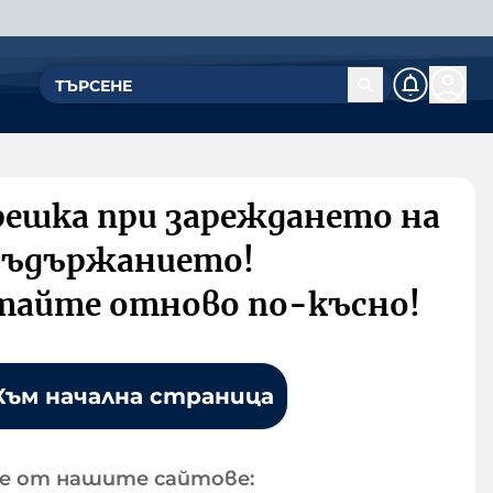
решка при зареждането на
съдържанието!
тайте отново по-късно!
Към начална страница
е от нашите сайтове: