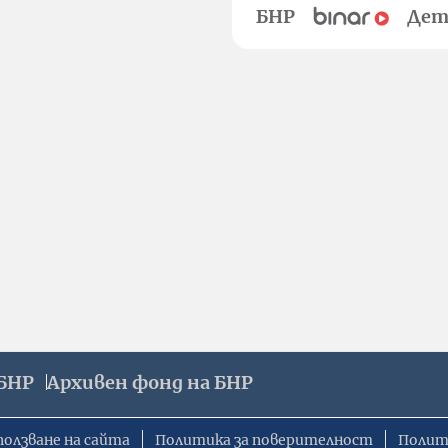
БНР
Дет
БНР
Архивен фонд на БНР
ползване на сайта
Политика за поверителност
Полит