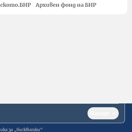
ското.БНР
Архивен фонд на БНР
Нагоре
ика за „бисквитки“