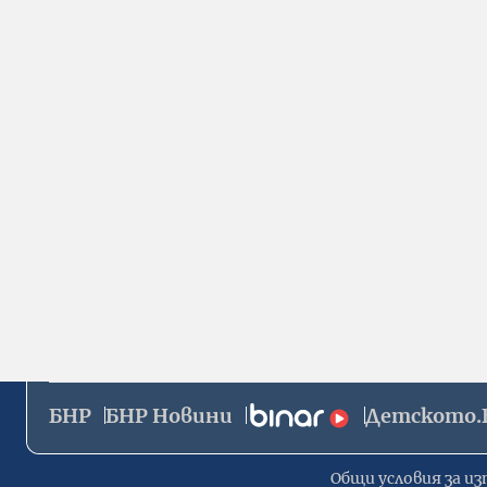
БНР
БНР Новини
Детското.
Общи условия за из