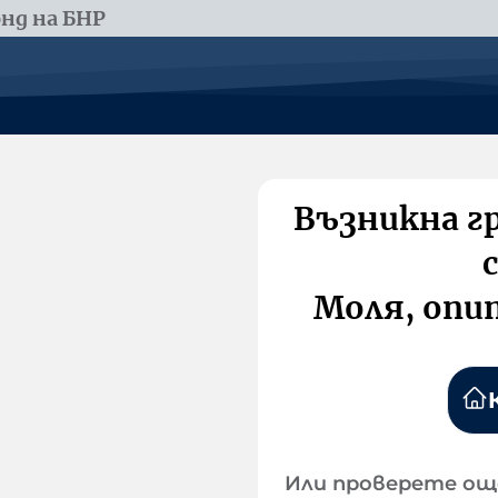
нд на БНР
Възникна г
Моля, опи
Или проверете ощ