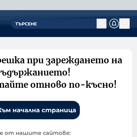
решка при зареждането на
съдържанието!
тайте отново по-късно!
Към начална страница
е от нашите сайтове: