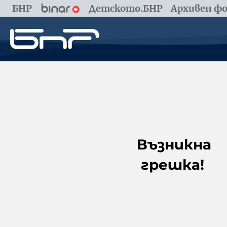
БНР
Детското.БНР
Архивен фо
Възникна
грешка!