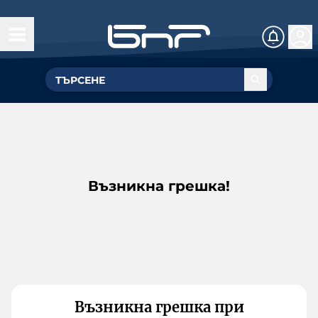
Възникна грешка!
Възникна грешка при