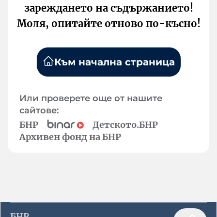
зареждането на съдържанието!
Моля, опитайте отново по-късно!
Към начална страница
Или проверете още от нашите
сайтове:
БНР
Детското.БНР
Архивен фонд на БНР
БНР