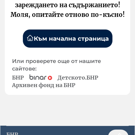
зареждането на съдържанието!
Моля, опитайте отново по-късно!
Към начална страница
Или проверете още от нашите
сайтове:
БНР
Детското.БНР
Архивен фонд на БНР
БНР