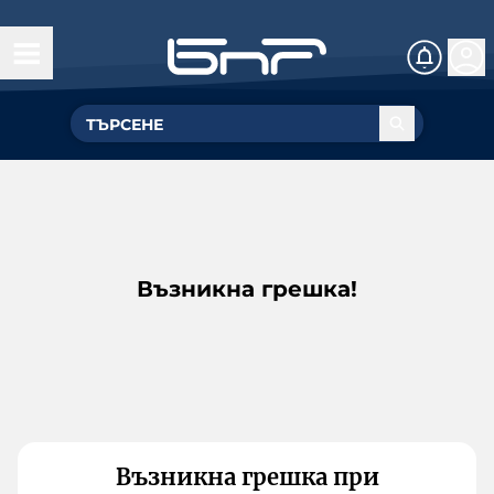
Възникна грешка!
Възникна грешка при