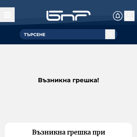
Възникна грешка!
Възникна грешка при