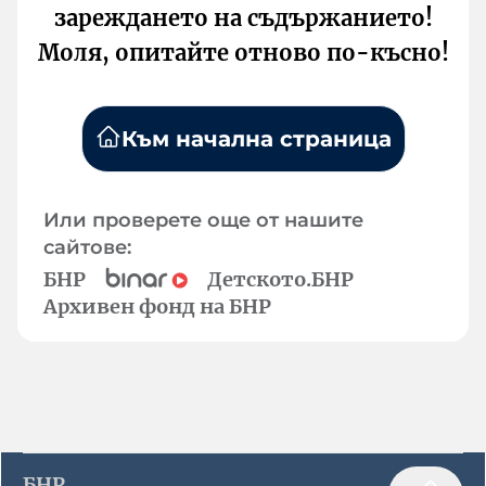
зареждането на съдържанието!
Моля, опитайте отново по-късно!
Към начална страница
Или проверете още от нашите
сайтове:
БНР
Детското.БНР
Архивен фонд на БНР
БНР