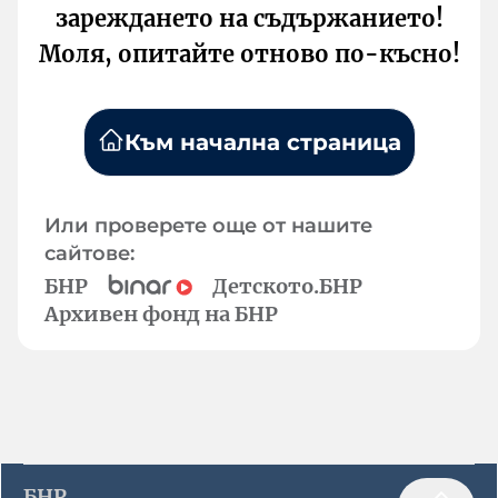
зареждането на съдържанието!
Моля, опитайте отново по-късно!
Към начална страница
Или проверете още от нашите
сайтове:
БНР
Детското.БНР
Архивен фонд на БНР
БНР