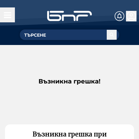
Възникна грешка!
Възникна грешка при