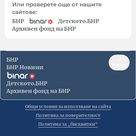
Или проверете още от нашите
сайтове:
БНР
Детското.БНР
Архивен фонд на БНР
БНР
Нагоре
БНР Новини
Детското.БНР
Архивен фонд на БНР
Общи условия за използване на сайта
Политика за поверителност
Политика за „бисквитки“