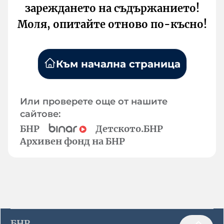
зареждането на съдържанието!
Моля, опитайте отново по-късно!
Към начална страница
Или проверете още от нашите
сайтове:
БНР
Детското.БНР
Архивен фонд на БНР
БНР