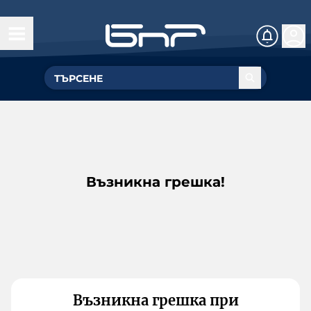
Възникна грешка!
Възникна грешка при