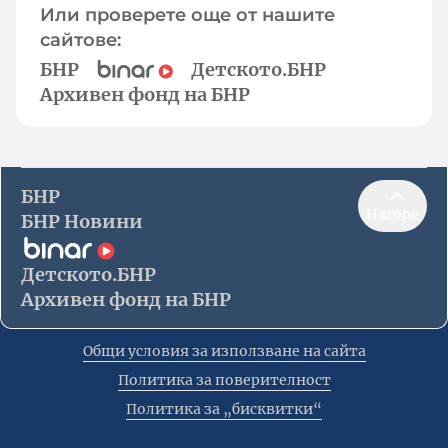
Или проверете още от нашите
сайтове:
БНР
Детското.БНР
Архивен фонд на БНР
БНР
Нагоре
БНР Новини
Детското.БНР
Архивен фонд на БНР
Общи условия за използване на сайта
Политика за поверителност
Политика за „бисквитки“