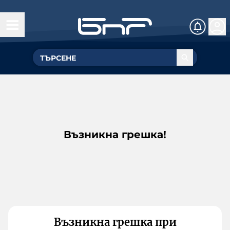
Възникна грешка!
Възникна грешка при