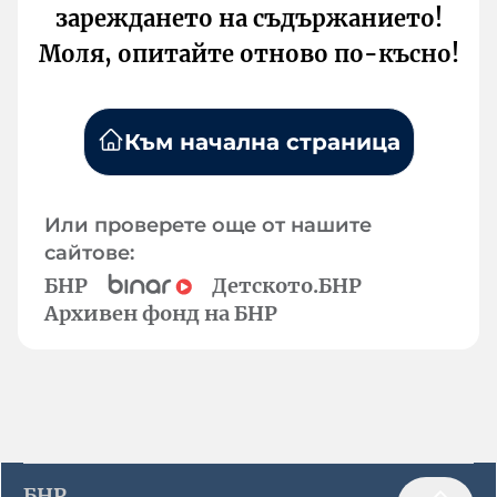
зареждането на съдържанието!
Моля, опитайте отново по-късно!
Към начална страница
Или проверете още от нашите
сайтове:
БНР
Детското.БНР
Архивен фонд на БНР
БНР