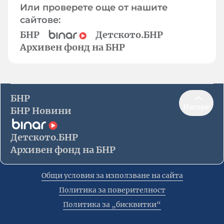
Или проверете още от нашите
сайтове:
БНР
Детското.БНР
Архивен фонд на БНР
БНР
Нагоре
БНР Новини
Детското.БНР
Архивен фонд на БНР
Общи условия за използване на сайта
Политика за поверителност
Политика за „бисквитки“