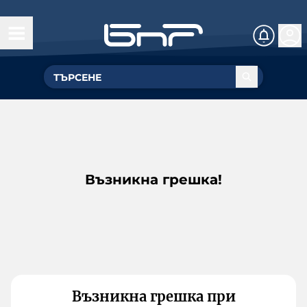
Възникна грешка!
Възникна грешка при