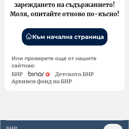
зареждането на съдържанието!
Моля, опитайте отново по-късно!
Към начална страница
Или проверете още от нашите
сайтове:
БНР
Детското.БНР
Архивен фонд на БНР
БНР