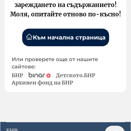
зареждането на съдържанието!
Моля, опитайте отново по-късно!
Към начална страница
Или проверете още от нашите
сайтове:
БНР
Детското.БНР
Архивен фонд на БНР
БНР