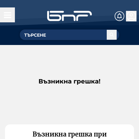
Възникна грешка!
Възникна грешка при