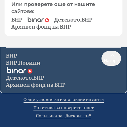
Или проверете още от нашите
сайтове:
БНР
Детското.БНР
Архивен фонд на БНР
БНР
Нагоре
БНР Новини
Детското.БНР
Архивен фонд на БНР
Общи условия за използване на сайта
Политика за поверителност
Политика за „бисквитки“