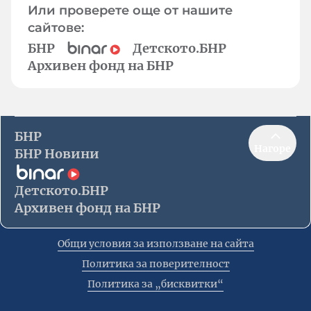
Или проверете още от нашите
сайтове:
БНР
Детското.БНР
Архивен фонд на БНР
БНР
Нагоре
БНР Новини
Детското.БНР
Архивен фонд на БНР
Общи условия за използване на сайта
Политика за поверителност
Политика за „бисквитки“