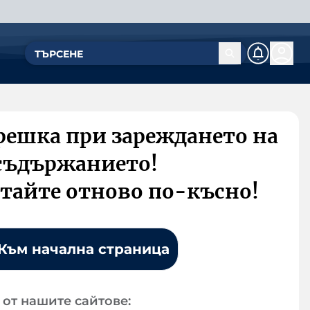
решка при зареждането на
съдържанието!
тайте отново по-късно!
Към начална страница
от нашите сайтове: