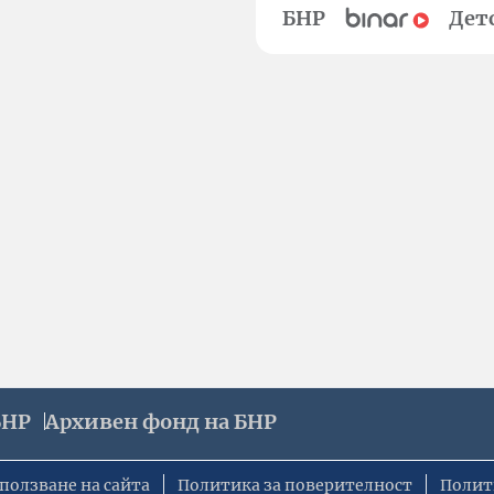
БНР
Дет
БНР
Архивен фонд на БНР
ползване на сайта
Политика за поверителност
Полит