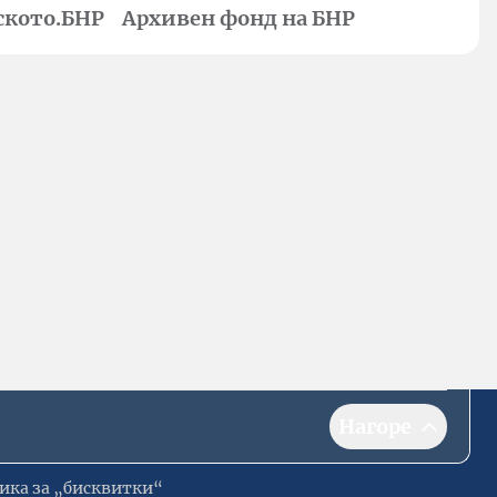
ското.БНР
Архивен фонд на БНР
Нагоре
ика за „бисквитки“