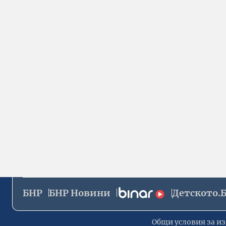
БНР
БНР Новини
Детското.
Общи условия за из