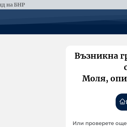
д на БНР
Възникна г
Моля, опи
Или проверете още 