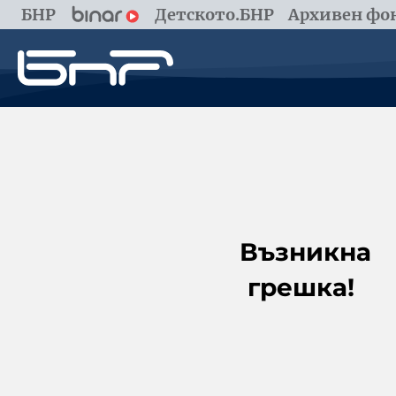
БНР
Детското.БНР
Архивен фон
Възникна
грешка!