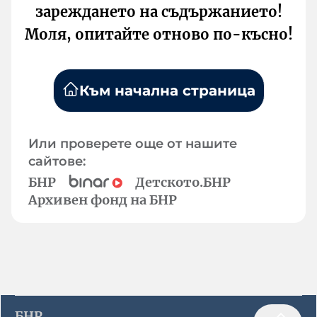
зареждането на съдържанието!
Моля, опитайте отново по-късно!
Към начална страница
Или проверете още от нашите
сайтове:
БНР
Детското.БНР
Архивен фонд на БНР
БНР