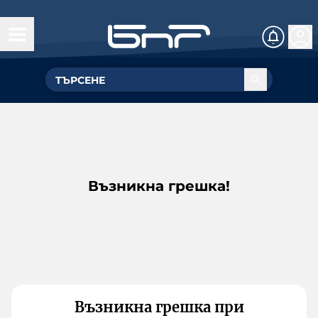
Възникна грешка!
Възникна грешка при