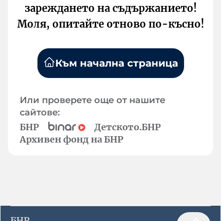
зареждането на съдържанието!
Моля, опитайте отново по-късно!
Към начална страница
Или проверете още от нашите
сайтове:
БНР
Детското.БНР
Архивен фонд на БНР
БНР