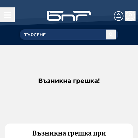
Възникна грешка!
Възникна грешка при