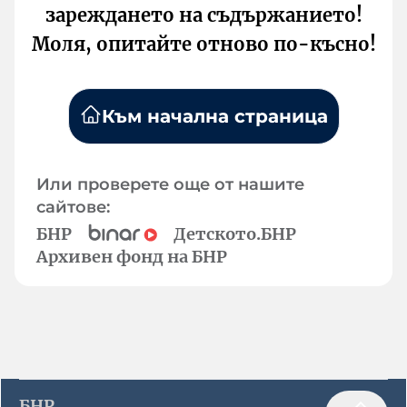
зареждането на съдържанието!
Моля, опитайте отново по-късно!
Към начална страница
Или проверете още от нашите
сайтове:
БНР
Детското.БНР
Архивен фонд на БНР
БНР