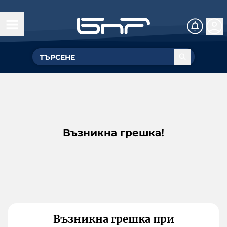
Възникна грешка!
Възникна грешка при