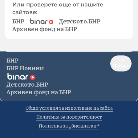
Или проверете още от нашите
сайтове:
БНР
Детското.БНР
Архивен фонд на БНР
БНР
Нагоре
БНР Новини
Детското.БНР
Архивен фонд на БНР
Общи условия за използване на сайта
Политика за поверителност
Политика за „бисквитки“