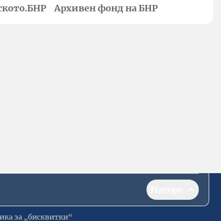
ското.БНР
Архивен фонд на БНР
Нагоре
ика за „бисквитки“