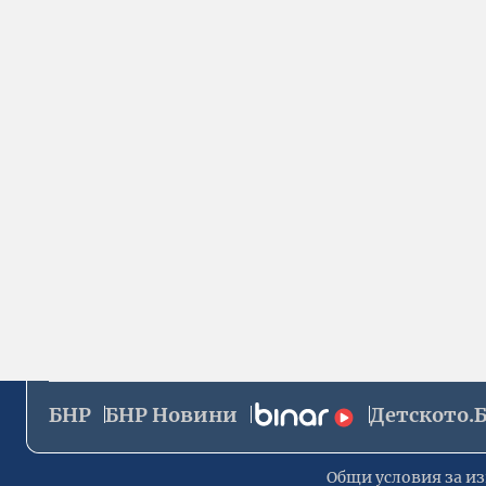
БНР
БНР Новини
Детското.
Общи условия за из