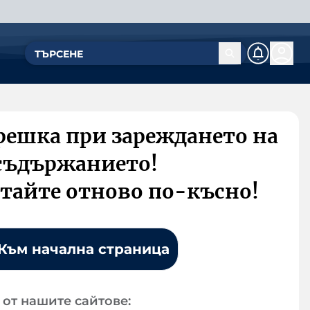
решка при зареждането на
съдържанието!
тайте отново по-късно!
Към начална страница
от нашите сайтове: