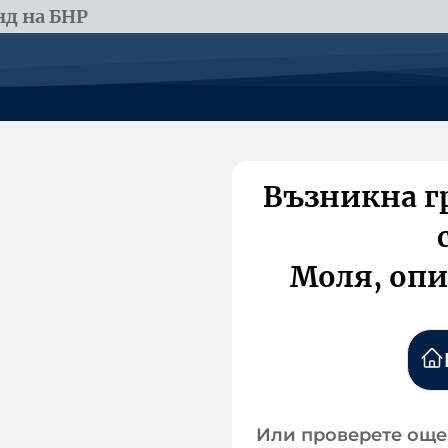
д на БНР
Възникна г
Моля, опи
Или проверете още 