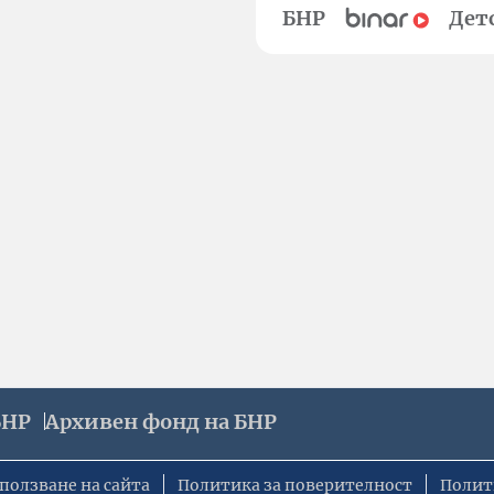
БНР
Дет
БНР
Архивен фонд на БНР
ползване на сайта
Политика за поверителност
Полит