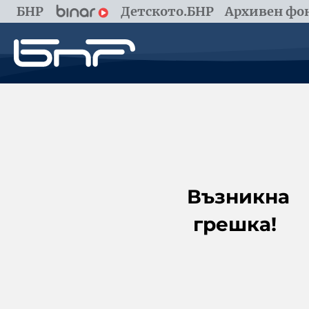
БНР
Детското.БНР
Архивен фон
Възникна
грешка!