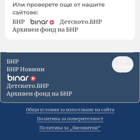
Или проверете още от нашите
сайтове:
БНР
Детското.БНР
Архивен фонд на БНР
БНР
Нагоре
БНР Новини
Детското.БНР
Архивен фонд на БНР
Общи условия за използване на сайта
Политика за поверителност
Политика за „бисквитки“