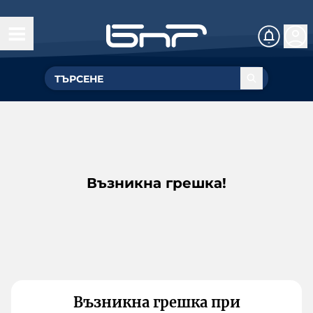
Възникна грешка!
Възникна грешка при