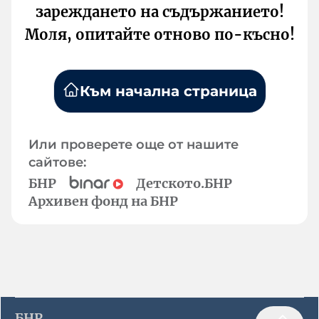
зареждането на съдържанието!
Моля, опитайте отново по-късно!
Към начална страница
Или проверете още от нашите
сайтове:
БНР
Детското.БНР
Архивен фонд на БНР
БНР