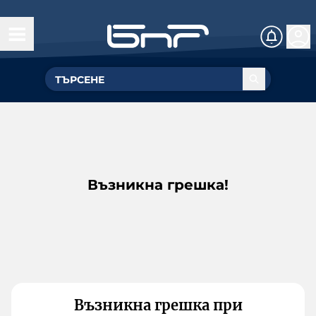
Възникна грешка!
Възникна грешка при