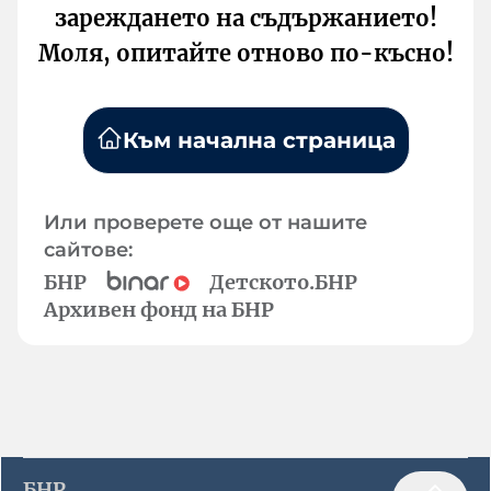
зареждането на съдържанието!
Моля, опитайте отново по-късно!
Към начална страница
Или проверете още от нашите
сайтове:
БНР
Детското.БНР
Архивен фонд на БНР
БНР