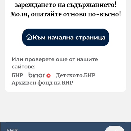
зареждането на съдържанието!
Моля, опитайте отново по-късно!
Към начална страница
Или проверете още от нашите
сайтове:
БНР
Детското.БНР
Архивен фонд на БНР
БНР