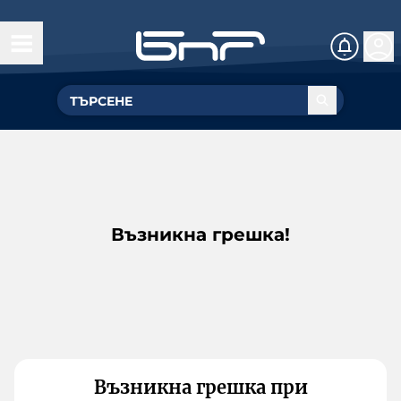
Възникна грешка!
Възникна грешка при