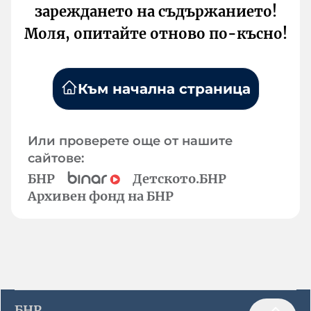
зареждането на съдържанието!
Моля, опитайте отново по-късно!
Към начална страница
Или проверете още от нашите
сайтове:
БНР
Детското.БНР
Архивен фонд на БНР
БНР