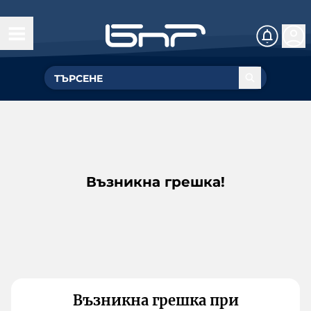
Възникна грешка!
Възникна грешка при