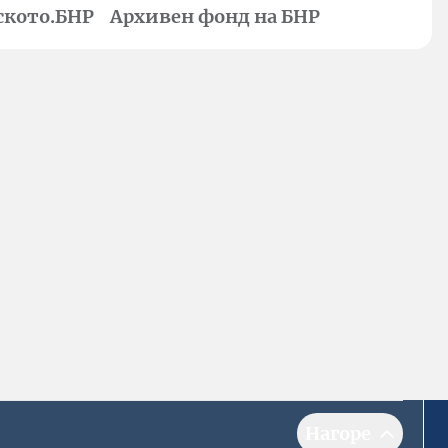
ското.БНР
Архивен фонд на БНР
Нагоре