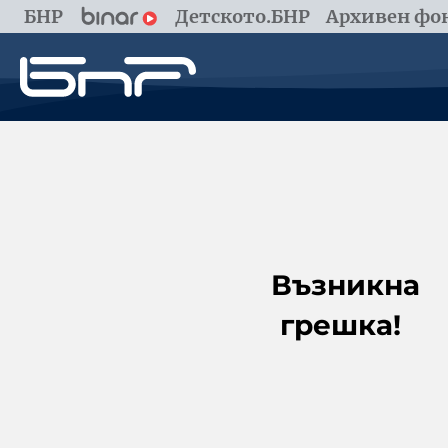
БНР
Детското.БНР
Архивен фон
Възникна
грешка!