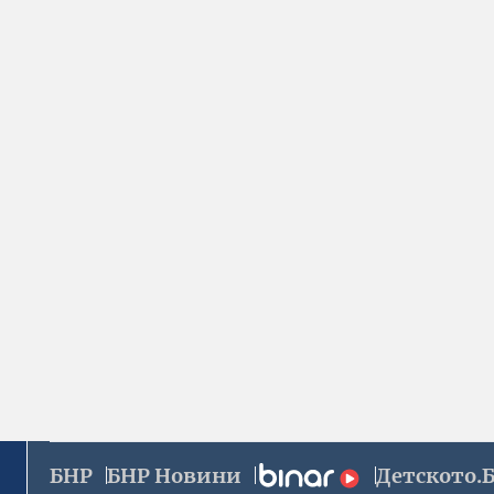
БНР
БНР Новини
Детското.