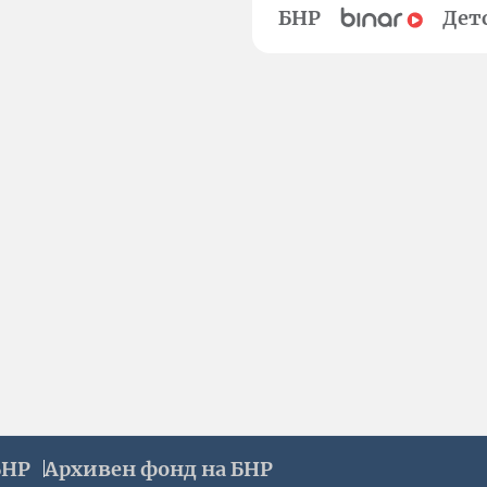
БНР
Дет
БНР
Архивен фонд на БНР