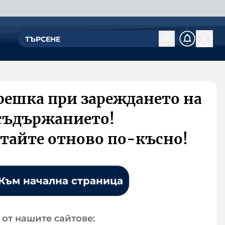
решка при зареждането на
съдържанието!
тайте отново по-късно!
Към начална страница
от нашите сайтове: