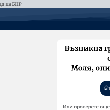
д на БНР
Възникна г
Моля, опи
Или проверете още 