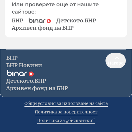
Или проверете още от нашите
сайтове:
БНР
Детското.БНР
Архивен фонд на БНР
БНР
Нагоре
БНР Новини
Детското.БНР
Архивен фонд на БНР
Общи условия за използване на сайта
Политика за поверителност
Политика за „бисквитки“