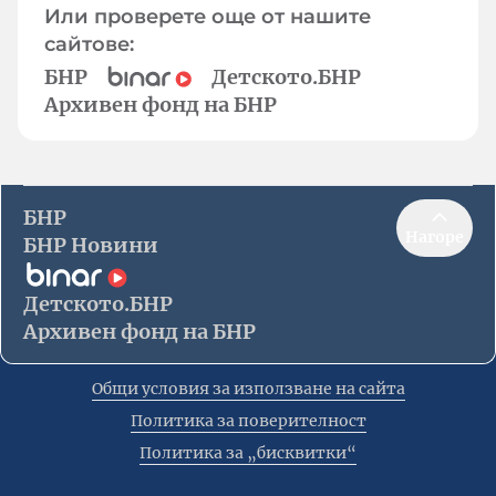
Или проверете още от нашите
сайтове:
БНР
Детското.БНР
Архивен фонд на БНР
БНР
Нагоре
БНР Новини
Детското.БНР
Архивен фонд на БНР
Общи условия за използване на сайта
Политика за поверителност
Политика за „бисквитки“