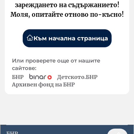
зареждането на съдържанието!
Моля, опитайте отново по-късно!
Към начална страница
Или проверете още от нашите
сайтове:
БНР
Детското.БНР
Архивен фонд на БНР
БНР