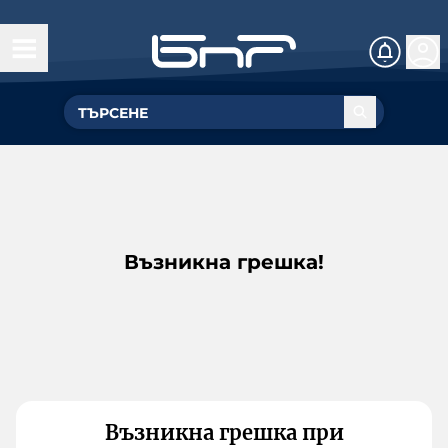
Възникна грешка!
Възникна грешка при