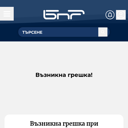
Възникна грешка!
Възникна грешка при