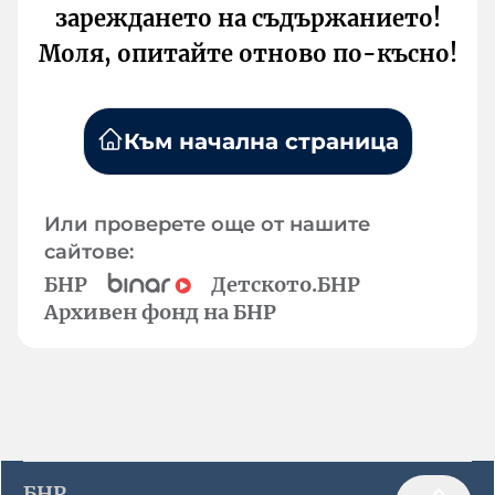
зареждането на съдържанието!
Моля, опитайте отново по-късно!
Към начална страница
Или проверете още от нашите
сайтове:
БНР
Детското.БНР
Архивен фонд на БНР
БНР