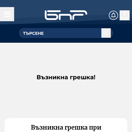
Възникна грешка!
Възникна грешка при