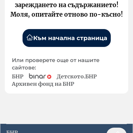
зареждането на съдържанието!
Моля, опитайте отново по-късно!
Към начална страница
Или проверете още от нашите
сайтове:
БНР
Детското.БНР
Архивен фонд на БНР
БНР