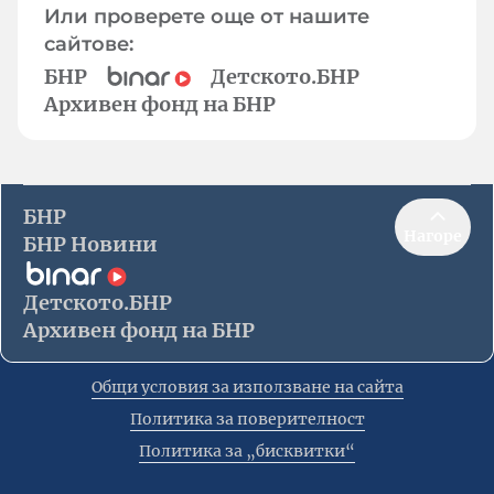
Или проверете още от нашите
сайтове:
БНР
Детското.БНР
Архивен фонд на БНР
БНР
Нагоре
БНР Новини
Детското.БНР
Архивен фонд на БНР
Общи условия за използване на сайта
Политика за поверителност
Политика за „бисквитки“