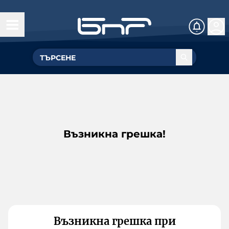
Възникна грешка!
Възникна грешка при