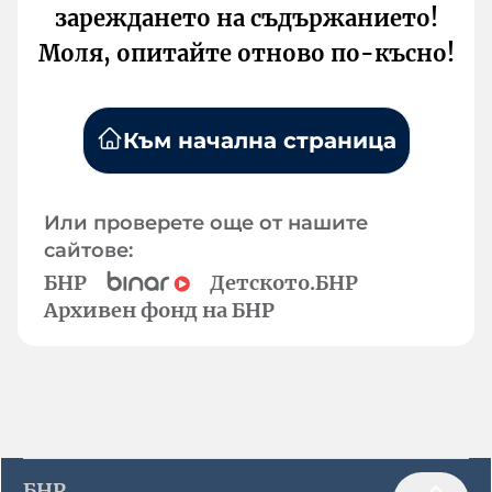
зареждането на съдържанието!
Моля, опитайте отново по-късно!
Към начална страница
Или проверете още от нашите
сайтове:
БНР
Детското.БНР
Архивен фонд на БНР
БНР