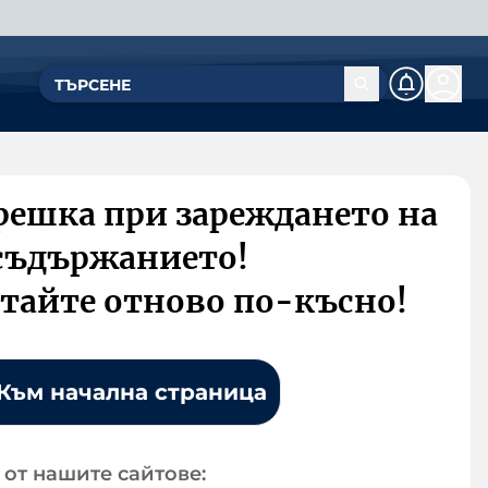
решка при зареждането на
съдържанието!
тайте отново по-късно!
Към начална страница
от нашите сайтове: