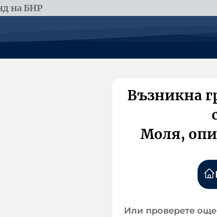
д на БНР
Възникна г
Моля, опи
Или проверете още 