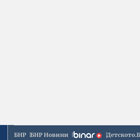
БНР
БНР Новини
Детското.