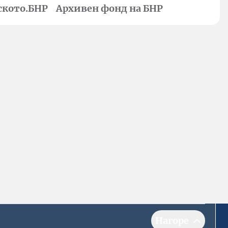
ското.БНР
Архивен фонд на БНР
Нагоре