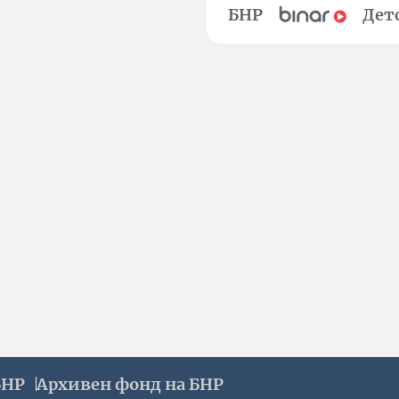
БНР
Дет
БНР
Архивен фонд на БНР