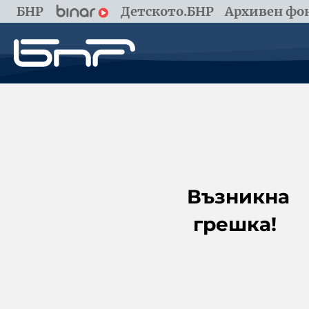
БНР
Детското.БНР
Архивен фон
Възникна
грешка!